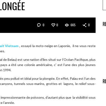
PLONGÉE
R
0
0
665
0
cuit Vietnam
, essayé la moto-neige en Laponie, il ne vous reste
nes.
l de Belau) est une nation d’îles situé sur l’Océan Pacifique, plus
 pays a été une colonie américaine, c’ est l’une des plus jeunes
en 1994.
rès peu pollué et idéal pour la plongée. En effet, Palau est l’un des
R
canyons, tunnels sous-marins, grottes et lagons, le relief sous-
impressionnante de poissons, d’autant plus que la visibilité sous
te l’année.