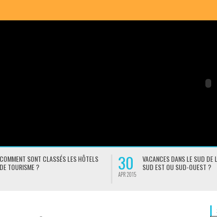
30
COMMENT SONT CLASSÉS LES HÔTELS
VACANCES DANS LE SUD DE L
DE TOURISME ?
SUD EST OU SUD-OUEST ?
APR 2015