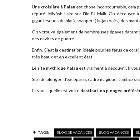
Une
croisière à Palau
est chose incontournable, cela p
réputé Jellyfish Lake sur l’île Eil Malk. On découvre 
gigantesques de black snappers( lutjan noirs) des mant
On y trouve également de nombreuses épaves datant d
des navires de guerre.
Enfin, C’est la destination idéale pour les férus de cora
très beaux et en excellent état.
Le site
mythique Palau
est vraiment à découvrir. Il vou
Site de plongée d’exception, cadre magique, tombez so
Et vous, quelle est votre
destination plongée préféré
TAGS:
BLOG DE VACANCES
BLOG VACANCES
BL