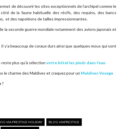
ermet de découvrir les sites exceptionnels de l’archipel comme le
à côté de la faune habituelle des récifs, des requins, des bancs
as, et des napoléons de tailles impressionnantes.
e la seconde guerre mondiale notamment des avions japonais et
il. Il y’a beaucoup de coraux durs ainsi que quelques mous qui sont
s reste plus qu’à sélection
votre hôtel les pieds dans l’eau
us le charme des Maldives et craquez pour un
Maldives Voyage
e
?
OG VIA PRESTIGE HOLIDAY
BLOG VIAPRESTIGE