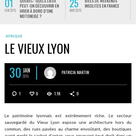
01
25
QUÉBEC- QUELS LIEUX
IDÉES DE WEEKENDS
PEUT-ON DÉCOUVRIR EN
INSOLITES EN FRANCE
HIVER À BORD D’UNE
JUN 2015
MAY 2015
M
MOTONEIGE ?
AFRIQUE
LE VIEUX LYON
30
JAN
PATRICIA MARTIN
2015
1
0
1.1K
0
Le patrimoine lyonnais est extrêmement riche. Le secteur
sauvegardé du Vieux Lyon expose une architecture hors du
commun, des rues pavées au charme envoûtant, des boutiques
ayant gardé le cachet d’antan, vous envoyant tout droit dans un