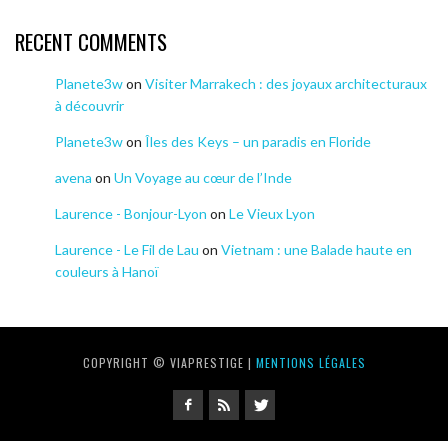
RECENT COMMENTS
Planete3w
on
Visiter Marrakech : des joyaux architecturaux
à découvrir
Planete3w
on
Îles des Keys – un paradis en Floride
avena
on
Un Voyage au cœur de l’Inde
Laurence - Bonjour-Lyon
on
Le Vieux Lyon
Laurence - Le Fil de Lau
on
Vietnam : une Balade haute en
couleurs à Hanoï
COPYRIGHT © VIAPRESTIGE |
MENTIONS LÉGALES