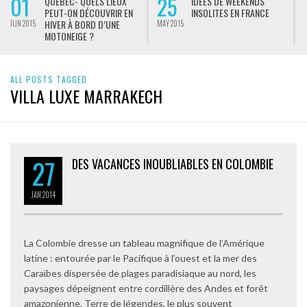
01
25
QUÉBEC- QUELS LIEUX
IDÉES DE WEEKENDS
PEUT-ON DÉCOUVRIR EN
INSOLITES EN FRANCE
HIVER À BORD D’UNE
JUN 2015
MAY 2015
M
MOTONEIGE ?
ALL POSTS TAGGED
VILLA LUXE MARRAKECH
27
DES VACANCES INOUBLIABLES EN COLOMBIE
JAN
2014
La Colombie dresse un tableau magnifique de l’Amérique
latine : entourée par le Pacifique à l’ouest et la mer des
Caraïbes dispersée de plages paradisiaque au nord, les
paysages dépeignent entre cordillère des Andes et forêt
amazonienne. Terre de légendes, le plus souvent