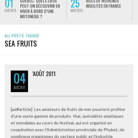
01
25
QUÉBEC- QUELS LIEUX
IDÉES DE WEEKENDS
PEUT-ON DÉCOUVRIR EN
INSOLITES EN FRANCE
HIVER À BORD D’UNE
JUN 2015
MAY 2015
M
MOTONEIGE ?
ALL POSTS TAGGED
SEA FRUITS
04
‘AOÛT 2011
AUG
2011
[ad#article] Les amateurs de fruits de mer pourront profiter
d’une vaste gamme de produits thaï, spécialités asiatiques
et mondiales au cours du festival, qui est organisé en
coopération avec l’Administration provinciale de Phuket, de
nombreux organismes du secteur public et l’industrie