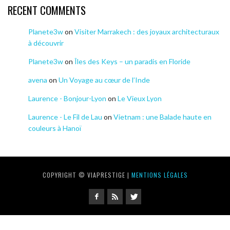
RECENT COMMENTS
Planete3w
on
Visiter Marrakech : des joyaux architecturaux
à découvrir
Planete3w
on
Îles des Keys – un paradis en Floride
avena
on
Un Voyage au cœur de l’Inde
Laurence - Bonjour-Lyon
on
Le Vieux Lyon
Laurence - Le Fil de Lau
on
Vietnam : une Balade haute en
couleurs à Hanoï
COPYRIGHT © VIAPRESTIGE |
MENTIONS LÉGALES