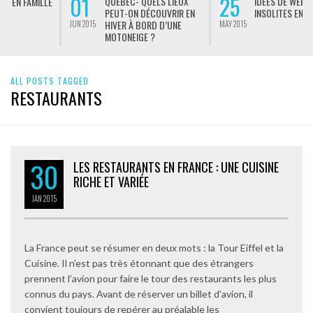
01
25
QUÉBEC- QUELS LIEUX
IDÉES DE WEEKENDS
PEUT-ON DÉCOUVRIR EN
INSOLITES EN FRANCE
HIVER À BORD D’UNE
JUN 2015
MAY 2015
M
MOTONEIGE ?
ALL POSTS TAGGED
RESTAURANTS
30
LES RESTAURANTS EN FRANCE : UNE CUISINE
RICHE ET VARIÉE
JAN
2015
La France peut se résumer en deux mots : la Tour Eiffel et la
Cuisine. Il n’est pas très étonnant que des étrangers
prennent l’avion pour faire le tour des restaurants les plus
connus du pays. Avant de réserver un billet d’avion, il
convient toujours de repérer au préalable les