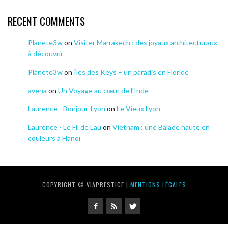
RECENT COMMENTS
Planete3w
on
Visiter Marrakech : des joyaux architecturaux
à découvrir
Planete3w
on
Îles des Keys – un paradis en Floride
avena
on
Un Voyage au cœur de l’Inde
Laurence - Bonjour-Lyon
on
Le Vieux Lyon
Laurence - Le Fil de Lau
on
Vietnam : une Balade haute en
couleurs à Hanoï
COPYRIGHT © VIAPRESTIGE |
MENTIONS LÉGALES