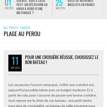
01
25
QUÉBEC- QUELS LIEUX
IDÉES DE WEEKENDS
PEUT-ON DÉCOUVRIR EN
INSOLITES EN FRANCE
HIVER À BORD D’UNE
JUN 2015
MAY 2015
M
MOTONEIGE ?
ALL POSTS TAGGED
PLAGE AU PEROU
11
POUR UNE CROISIÈRE RÉUSSIE, CHOISISSEZ LE
BON BATEAU !
APR
2014
Les vacanciers l’auront remarqué, s’offrir une croisière est
aujourd’hui possible même avec un budget modeste. Et à
partir de cela, pour s’assurer de passer une bonne croisière,
tout repose sur le choix de son bateau : une petit navire
pour plus de convivialité, un bateau de taille moyenne pour