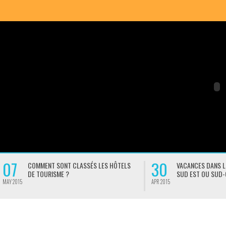
30
COMMENT SONT CLASSÉS LES HÔTELS
VACANCES DANS LE SUD DE L
DE TOURISME ?
SUD EST OU SUD-OUEST ?
APR 2015