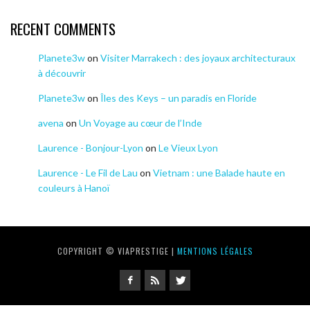
RECENT COMMENTS
Planete3w
on
Visiter Marrakech : des joyaux architecturaux
à découvrir
Planete3w
on
Îles des Keys – un paradis en Floride
avena
on
Un Voyage au cœur de l’Inde
Laurence - Bonjour-Lyon
on
Le Vieux Lyon
Laurence - Le Fil de Lau
on
Vietnam : une Balade haute en
couleurs à Hanoï
COPYRIGHT © VIAPRESTIGE |
MENTIONS LÉGALES