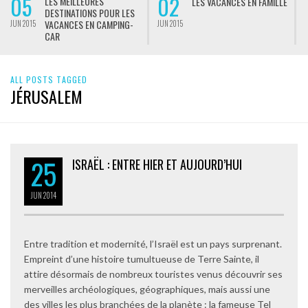
05
02
LES MEILLEURES
LES VACANCES EN FAMILLE
DESTINATIONS POUR LES
VACANCES EN CAMPING-
JUN 2015
JUN 2015
J
CAR
ALL POSTS TAGGED
JÉRUSALEM
25
ISRAËL : ENTRE HIER ET AUJOURD’HUI
JUN
2014
Entre tradition et modernité, l’Israël est un pays surprenant.
Empreint d’une histoire tumultueuse de Terre Sainte, il
attire désormais de nombreux touristes venus découvrir ses
merveilles archéologiques, géographiques, mais aussi une
des villes les plus branchées de la planète : la fameuse Tel