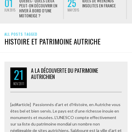
01
25
QUÉBEC- QUELS LIEUX
IDÉES DE WEEKENDS
PEUT-ON DÉCOUVRIR EN
INSOLITES EN FRANCE
HIVER À BORD D’UNE
JUN 2015
MAY 2015
M
MOTONEIGE ?
ALL POSTS TAGGED
HISTOIRE ET PATRIMOINE AUTRICHE
21
A LA DÉCOUVERTE DU PATRIMOINE
AUTRICHIEN
NOV
2011
[ad#article] Passionnés d’art et d’Histoire, en Autriche vous
êtes bel et bien servis. Le pays est d’une richesse inouie en
monuments et musées. L’UNESCO compte effectivement
sur sa liste du patrimoine mondial un nombre non
négligeable de sites autrichiens. Salzbourg est la ville d’art et