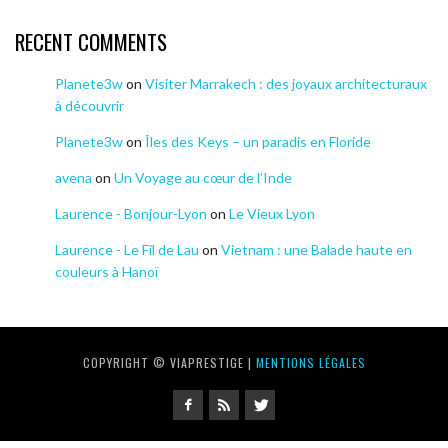
RECENT COMMENTS
Planete3w
on
Visiter Marrakech : des joyaux architecturaux
à découvrir
Planete3w
on
Îles des Keys – un paradis en Floride
avena
on
Un Voyage au cœur de l’Inde
Laurence - Bonjour-Lyon
on
Le Vieux Lyon
Laurence - Le Fil de Lau
on
Vietnam : une Balade haute en
couleurs à Hanoï
COPYRIGHT © VIAPRESTIGE |
MENTIONS LÉGALES