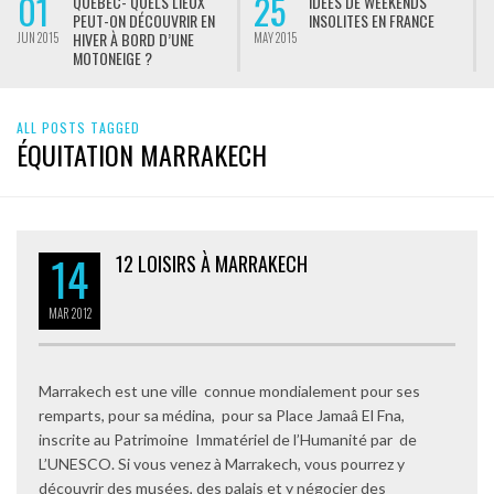
01
25
QUÉBEC- QUELS LIEUX
IDÉES DE WEEKENDS
PEUT-ON DÉCOUVRIR EN
INSOLITES EN FRANCE
HIVER À BORD D’UNE
JUN 2015
MAY 2015
M
MOTONEIGE ?
ALL POSTS TAGGED
ÉQUITATION MARRAKECH
14
12 LOISIRS À MARRAKECH
MAR
2012
Marrakech est une ville connue mondialement pour ses
remparts, pour sa médina, pour sa Place Jamaâ El Fna,
inscrite au Patrimoine Immatériel de l’Humanité par de
L’UNESCO. Si vous venez à Marrakech, vous pourrez y
découvrir des musées, des palais et y négocier des