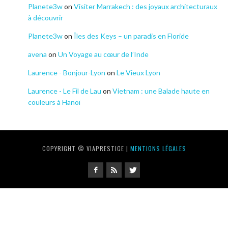
Planete3w
on
Visiter Marrakech : des joyaux architecturaux
à découvrir
Planete3w
on
Îles des Keys – un paradis en Floride
avena
on
Un Voyage au cœur de l’Inde
Laurence - Bonjour-Lyon
on
Le Vieux Lyon
Laurence - Le Fil de Lau
on
Vietnam : une Balade haute en
couleurs à Hanoï
COPYRIGHT © VIAPRESTIGE |
MENTIONS LÉGALES