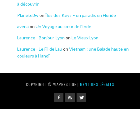
à découvrir
Planete3w
on
Îles des Keys – un paradis en Floride
avena
on
Un Voyage au cœur de l’Inde
Laurence - Bonjour-Lyon
on
Le Vieux Lyon
Laurence - Le Fil de Lau
on
Vietnam : une Balade haute en
couleurs à Hanoï
COPYRIGHT © VIAPRESTIGE |
MENTIONS LÉGALES