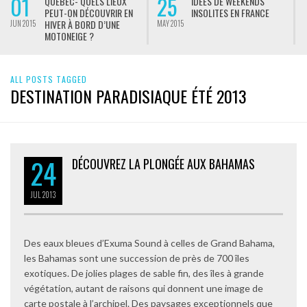
01
25
QUÉBEC- QUELS LIEUX
IDÉES DE WEEKENDS
PEUT-ON DÉCOUVRIR EN
INSOLITES EN FRANCE
HIVER À BORD D’UNE
JUN 2015
MAY 2015
M
MOTONEIGE ?
ALL POSTS TAGGED
DESTINATION PARADISIAQUE ÉTÉ 2013
24
DÉCOUVREZ LA PLONGÉE AUX BAHAMAS
JUL
2013
Des eaux bleues d’Exuma Sound à celles de Grand Bahama,
les Bahamas sont une succession de près de 700 îles
exotiques. De jolies plages de sable fin, des îles à grande
végétation, autant de raisons qui donnent une image de
carte postale à l’archipel. Des paysages exceptionnels que