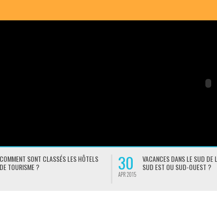
30
COMMENT SONT CLASSÉS LES HÔTELS
VACANCES DANS LE SUD DE L
DE TOURISME ?
SUD EST OU SUD-OUEST ?
APR 2015