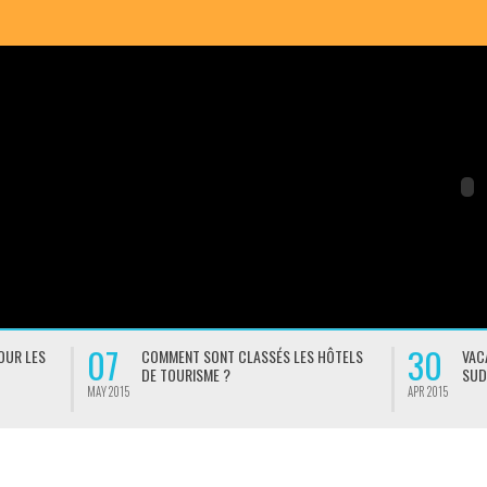
30
COMMENT SONT CLASSÉS LES HÔTELS
VACANCES DANS LE SUD DE L
DE TOURISME ?
SUD EST OU SUD-OUEST ?
APR 2015