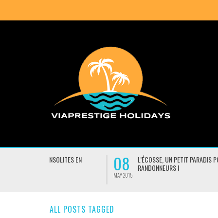
08
07
ITES EN
L’ÉCOSSE, UN PETIT PARADIS POUR LES
RANDONNEURS !
MAY 2015
MAY 2015
ALL POSTS TAGGED