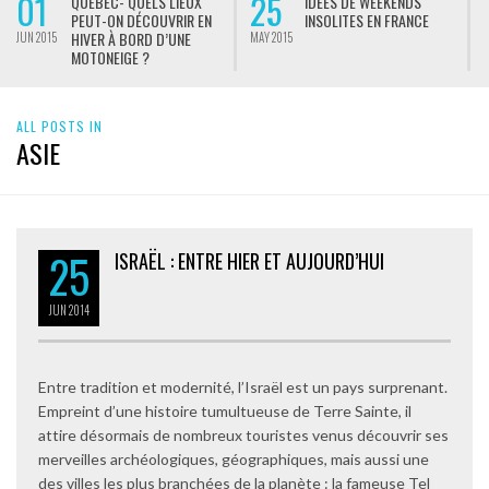
01
25
QUÉBEC- QUELS LIEUX
IDÉES DE WEEKENDS
PEUT-ON DÉCOUVRIR EN
INSOLITES EN FRANCE
HIVER À BORD D’UNE
JUN 2015
MAY 2015
M
MOTONEIGE ?
ALL POSTS IN
ASIE
25
ISRAËL : ENTRE HIER ET AUJOURD’HUI
JUN
2014
Entre tradition et modernité, l’Israël est un pays surprenant.
Empreint d’une histoire tumultueuse de Terre Sainte, il
attire désormais de nombreux touristes venus découvrir ses
merveilles archéologiques, géographiques, mais aussi une
des villes les plus branchées de la planète : la fameuse Tel