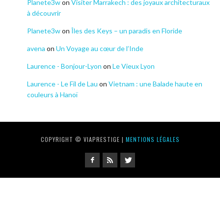
Planete3w
on
Visiter Marrakech : des joyaux architecturaux
à découvrir
Planete3w
on
Îles des Keys – un paradis en Floride
avena
on
Un Voyage au cœur de l’Inde
Laurence - Bonjour-Lyon
on
Le Vieux Lyon
Laurence - Le Fil de Lau
on
Vietnam : une Balade haute en
couleurs à Hanoï
COPYRIGHT © VIAPRESTIGE |
MENTIONS LÉGALES