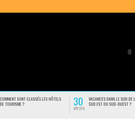
30
COMMENT SONT CLASSÉS LES HÔTELS
VACANCES DANS LE SUD DE L
DE TOURISME ?
SUD EST OU SUD-OUEST ?
APR 2015