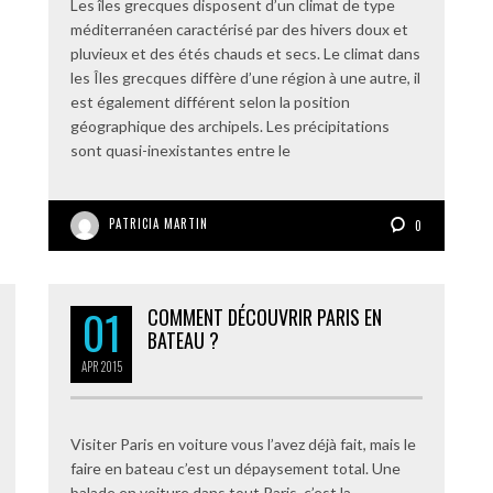
Les îles grecques disposent d’un climat de type
méditerranéen caractérisé par des hivers doux et
pluvieux et des étés chauds et secs. Le climat dans
les Îles grecques diffère d’une région à une autre, il
est également différent selon la position
géographique des archipels. Les précipitations
sont quasi-inexistantes entre le
PATRICIA MARTIN
0
01
COMMENT DÉCOUVRIR PARIS EN
BATEAU ?
APR
2015
Visiter Paris en voiture vous l’avez déjà fait, mais le
faire en bateau c’est un dépaysement total. Une
balade en voiture dans tout Paris, c’est la